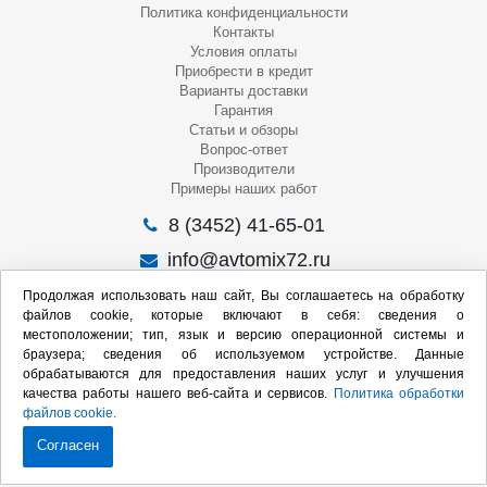
Политика конфиденциальности
Контакты
Условия оплаты
Приобрести в кредит
Варианты доставки
Гарантия
Статьи и обзоры
Вопрос-ответ
Производители
Примеры наших работ
8 (3452) 41-65-01
info@avtomix72.ru
г. Тюмень, ул. 50 лет Октября, 120
Продолжая использовать наш сайт, Вы соглашаетесь на обработку
файлов cookie, которые включают в себя: сведения о
Пн-Пт
: 09:00 – 19:00
местоположении; тип, язык и версию операционной системы и
Сб
: 10:00 – 17:00
браузера; сведения об используемом устройстве. Данные
Вс
: Выходной
обрабатываются для предоставления наших услуг и улучшения
качества работы нашего веб-сайта и сервисов.
Политика обработки
Мы в социальных сетях:
файлов cookie.
Согласен
Продвижение сайта: