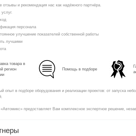
 отзывы и рекомендация нас как надёжного партнёра.
 услуг.
ход
фикация персонала
стоянное улучшение показателей собственной работы
ыть лучшими
ота
авка товара в
Г
й регион
Помощь в подборе
а
ии
й опыт в подборе оборудования и реализации проектов: от запуска неб
й.
 «Автомикс» предоставляет Вам комплексное экспертное решение, незав
тнеры