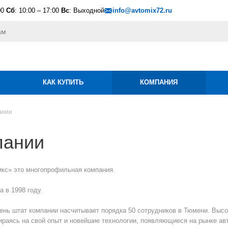
00
Сб
: 10:00 – 17:00
Вс
: Выходной
info@avtomix72.ru
КАК КУПИТЬ
КОМПАНИЯ
ании
пании
кс» это многопрофильная компания.
 в 1998 году.
ень штат компании насчитывает порядка 50 сотрудников в Тюмени. Выс
ираясь на свой опыт и новейшие технологии, появляющиеся на рынке а