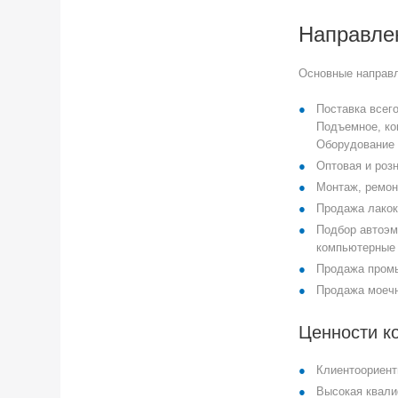
Направле
Основные направл
Поставка всег
Подъемное, ко
Оборудование в
Оптовая и роз
Монтаж, ремон
Продажа лакок
Подбор автоэм
компьютерные 
Продажа пром
Продажа моечн
Ценности к
Клиентоориент
Высокая квали