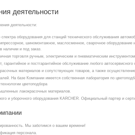
ния деятельности
ения деятельности:
о спектра оборудования для станций технического обслуживания автомоб
мпрессорное, шиномонтажное, маслосменное, сварочное оборудование и
 наличии и под заказ.
ничная торговля ручным, электрическим и пневматическим инструменто
т, гарантийное и постгарантийное обслуживание любого автосервисного
расочных материалов и сопутствующих товаров, а также осуществление 
алей. На базе Компании имеется собственная лаборатория по цветопод
технологии цветоподбора
ышленных лакокрасочных материалов.
ого и уборочного оборудования KARCHER. Официальный партер и сер
омпании
ированность. Мы заботимся о вашем времени!
фикация персонала.