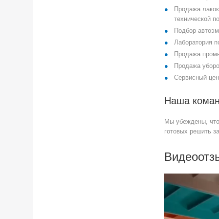
Продажа лакок
технической по
Подбор автоэм
Лаборатория п
Продажа промы
Продажа уборо
Сервисный це
Наша кома
Мы убеждены, что
готовых решить з
Видеоотз