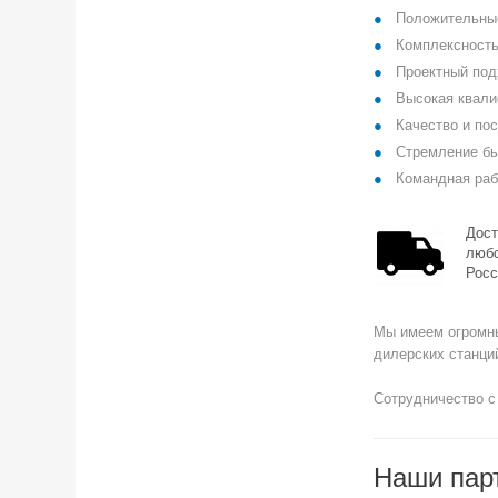
Положительные
Комплексность
Проектный под
Высокая квали
Качество и по
Стремление б
Командная раб
Дост
любо
Росс
Мы имеем огромны
дилерских станци
Сотрудничество с
Наши пар