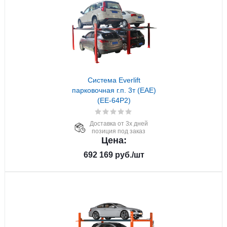
Система Everlift
парковочная г.п. 3т (EAE)
(EE-64P2)
Доставка от 3х дней
позиция под заказ
Цена:
692 169
руб.
/шт