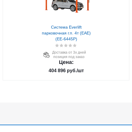
Система Everlift
парковочная г.п. 4т (EAE)
(EE-6445P)
Доставка от 3х дней
позиция под заказ
Цена:
404 896
руб.
/шт