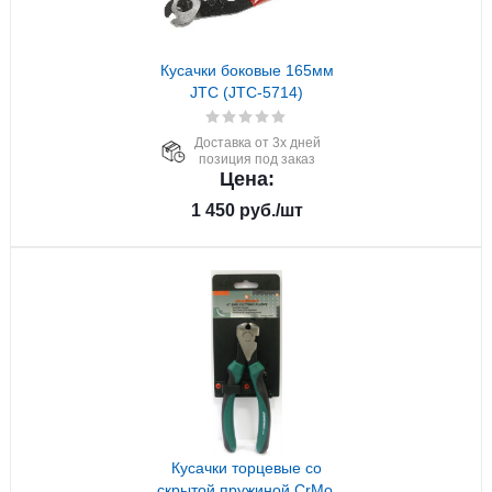
Кусачки боковые 165мм
JTC (JTC-5714)
Доставка от 3х дней
позиция под заказ
Цена:
1 450
руб.
/шт
Кусачки торцевые со
скрытой пружиной CrMo,