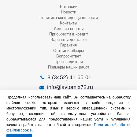
Вакансии
Новости
Политика конфиденциальности
Контакты
Условия оплаты
Приобрести в кредит
Варианты доставки
Гарантия
Статьи и обзоры
Вопрос-ответ
Производители
Примеры наших работ
8 (3452) 41-65-01
info@avtomix72.ru
г. Тюмень, ул. 50 лет Октября, 120
Продолжая использовать наш сайт, Вы соглашаетесь на обработку
файлов cookie, которые включают в себя: сведения о
Пн-Пт
: 09:00 – 19:00
местоположении; тип, язык и версию операционной системы и
Сб
: 10:00 – 17:00
браузера; сведения об используемом устройстве. Данные
Вс
: Выходной
обрабатываются для предоставления наших услуг и улучшения
качества работы нашего веб-сайта и сервисов.
Политика обработки
Мы в социальных сетях:
файлов cookie.