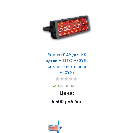
Лампа 014А для ИК
сушки H.I.R.C-A30YS,
тонкая. Horex (Lamp-
A30YS)
Достаточно
Цена:
5 500
руб.
/шт