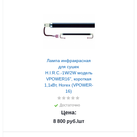
Лампа инфракрасная
для сушек
H.I.R.C.-1W/2W модель
VPOWER16", короткая
1,1кВт, Horex (VPOWER-
16)
Достаточно
Цена:
8 800
руб.
/шт