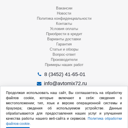
Вакансии
Новости
Политика конфиденциальности
Контакты
Условия оплаты
Приобрести в кредит
Варианты доставки
Гарантия
Статьи и обзоры
Вопрос-ответ
Производители
Примеры наших работ
8 (3452) 41-65-01
info@avtomix72.ru
г. Тюмень, ул. 50 лет Октября, 120
Продолжая использовать наш сайт, Вы соглашаетесь на обработку
файлов cookie, которые включают в себя: сведения о
Пн-Пт
: 09:00 – 19:00
местоположении; тип, язык и версию операционной системы и
Сб
: 10:00 – 17:00
браузера; сведения об используемом устройстве. Данные
Вс
: Выходной
обрабатываются для предоставления наших услуг и улучшения
качества работы нашего веб-сайта и сервисов.
Политика обработки
Мы в социальных сетях:
файлов cookie.