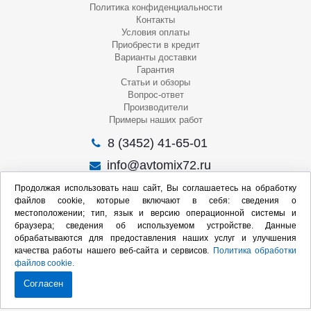
Политика конфиденциальности
Контакты
Условия оплаты
Приобрести в кредит
Варианты доставки
Гарантия
Статьи и обзоры
Вопрос-ответ
Производители
Примеры наших работ
8 (3452) 41-65-01
info@avtomix72.ru
г. Тюмень, ул. 50 лет Октября, 120
Продолжая использовать наш сайт, Вы соглашаетесь на обработку
файлов cookie, которые включают в себя: сведения о
Пн-Пт
: 09:00 – 19:00
местоположении; тип, язык и версию операционной системы и
Сб
: 10:00 – 17:00
браузера; сведения об используемом устройстве. Данные
Вс
: Выходной
обрабатываются для предоставления наших услуг и улучшения
качества работы нашего веб-сайта и сервисов.
Политика обработки
Мы в социальных сетях:
файлов cookie.
Согласен
Продвижение сайта: