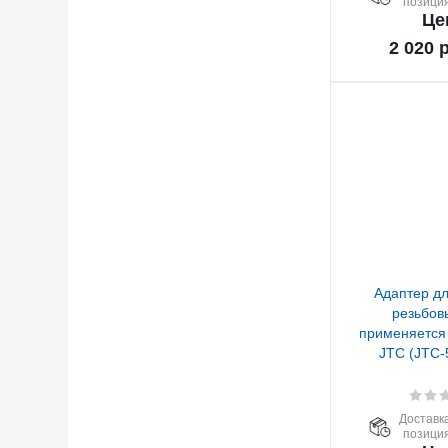
позиция
Це
2 020
р
Адаптер дл
резьбов
применяется
JTC (JTC-
Доставка
позиция