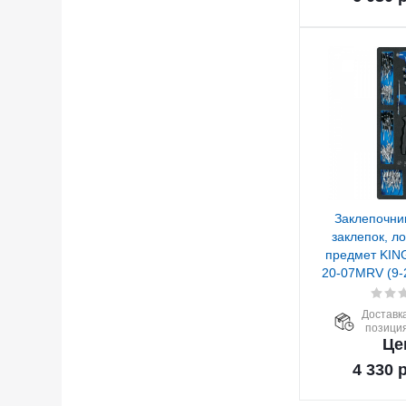
Заклепочни
заклепок, л
предмет KIN
20-07MRV (9-
Доставка
позиция
Це
4 330
р