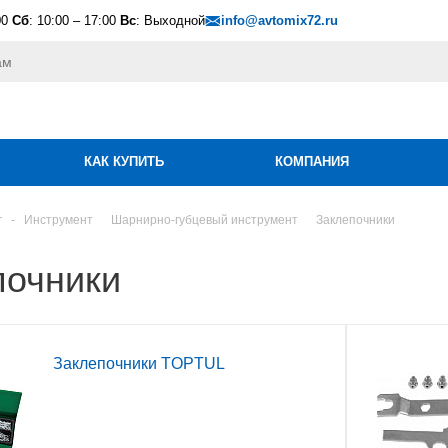
00
Сб
: 10:00 – 17:00
Вс
: Выходной
info@avtomix72.ru
КАК КУПИТЬ
КОМПАНИЯ
г
-
Инструмент
Шарнирно-губцевый инструмент
Заклепочники
почники
Заклепочники TOPTUL