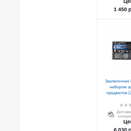
Це
1 450
р
Заклепочник
набором за
предметов (
Доставка
позиция
Це
6 030
р