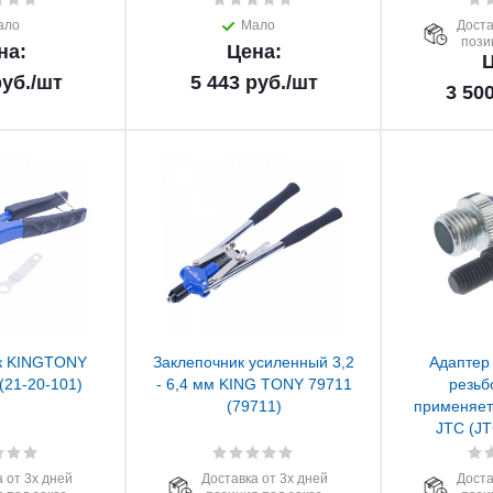
ало
Мало
Доста
пози
на:
Цена:
Ц
уб.
/шт
5 443
руб.
/шт
3 50
к KINGTONY
Заклепочник усиленный 3,2
Адаптер 
(21-20-101)
- 6,4 мм KING TONY 79711
резьб
(79711)
применяет
JTC (JT
 от 3х дней
Доставка от 3х дней
Доста