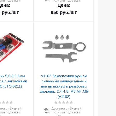
ция под заказ
позиция под заказ
ена:
Цена:
0
руб.
/шт
950
руб.
/шт
ик 5,6.3,6.6мм
V1102 Заклепочник ручной
ипа с заклепками
рычажный универсальный
TC (JTC-5211)
для вытяжных и резьбовых
заклепок, 2.4-4.8, М3,М4,М5
(V1102)
вка от 3х дней
Доставка от 3х дней
ция под заказ
позиция под заказ