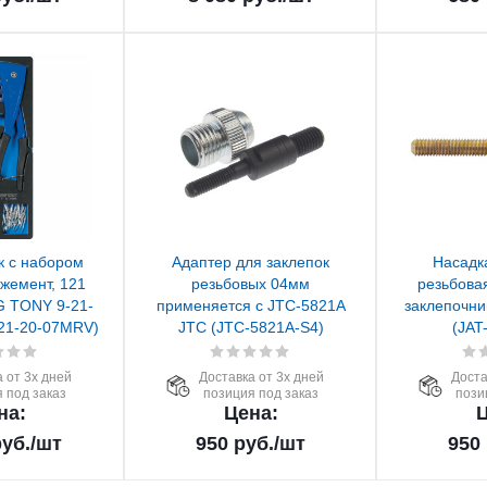
к с набором
Адаптер для заклепок
Насадк
ожемент, 121
резьбовых 04мм
резьбова
G TONY 9-21-
применяется с JTC-5821A
заклепочни
21-20-07MRV)
JTC (JTC-5821A-S4)
(JAT
 от 3х дней
Доставка от 3х дней
Доста
 под заказ
позиция под заказ
пози
на:
Цена:
Ц
уб.
/шт
950
руб.
/шт
950