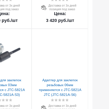
вка от 3х дней
Доставка от 3х дней
ция под заказ
позиция под заказ
ена:
Цена:
0
руб.
/шт
3 420
руб.
/шт
для заклепок
Адаптер для заклепок
овых 03мм
резьбовых 06мм
ся с JTC-5821A
применяется с JTC-5821A
C-5821A-S3)
JTC (JTC-5821A-S6)
вка от 3х дней
Доставка от 3х дней