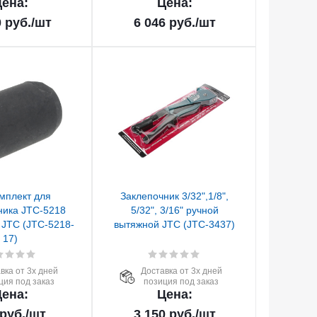
ена:
Цена:
0
руб.
/шт
6 046
руб.
/шт
мплект для
Заклепочник 3/32",1/8",
ника JTC-5218
5/32", 3/16" ручной
 JTC (JTC-5218-
вытяжной JTC (JTC-3437)
17)
вка от 3х дней
Доставка от 3х дней
ция под заказ
позиция под заказ
ена:
Цена:
руб.
/шт
3 150
руб.
/шт