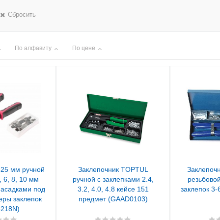
Сбросить
По алфавиту
По цене
325 мм ручной
Заклепочник TOPTUL
Заклепочн
 6, 8, 10 мм
ручной c заклепками 2.4,
резьбовой
насадками под
3.2, 4.0, 4.8 кейсе 151
заклепок 3-
еры заклепок
предмет (GAAD0103)
5218N)