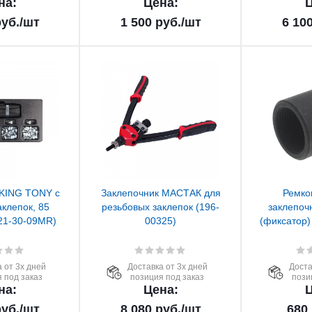
на:
Цена:
Ц
уб.
/шт
1 500
руб.
/шт
6 10
 KING TONY с
Заклепочник МАСТАК для
Ремко
клепок, 85
резьбовых заклепок (196-
заклепоч
21-30-09MR)
00325)
(фиксатор)
 от 3х дней
Доставка от 3х дней
Доста
 под заказ
позиция под заказ
пози
на:
Цена:
Ц
уб.
/шт
8 080
руб.
/шт
680