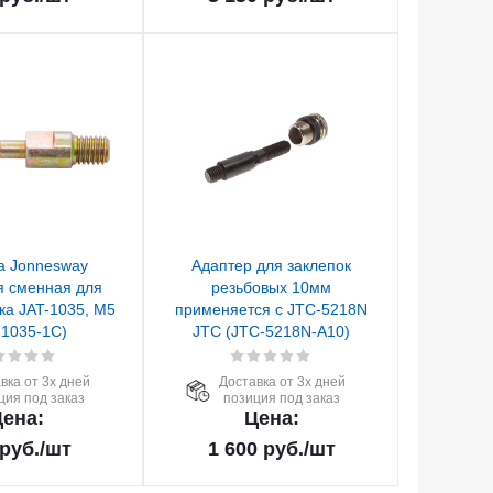
а Jonnesway
Адаптер для заклепок
я сменная для
резьбовых 10мм
ка JAT-1035, М5
применяется с JTC-5218N
-1035-1C)
JTC (JTC-5218N-A10)
вка от 3х дней
Доставка от 3х дней
ция под заказ
позиция под заказ
ена:
Цена:
руб.
/шт
1 600
руб.
/шт