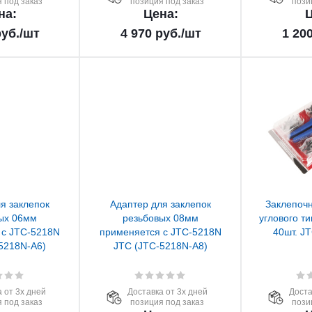
 под заказ
позиция под заказ
пози
на:
Цена:
Ц
уб.
/шт
4 970
руб.
/шт
1 20
я заклепок
Адаптер для заклепок
Заклепочн
ых 06мм
резьбовых 08мм
углового т
 с JTC-5218N
применяется с JTC-5218N
40шт. J
5218N-A6)
JTC (JTC-5218N-A8)
 от 3х дней
Доставка от 3х дней
Доста
 под заказ
позиция под заказ
пози