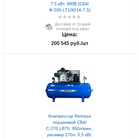
7,5 кВт, 380В (СБ4/
Ф-500.LT100/16-7,5)
Доставка от 3х дней
позиция под заказ
Цена:
200 545
руб.
/шт
Компрессор Remeza
поршневой СБ4/
С-270.LB75: 950л/мин.,
ресивер 270л. 5,5 кВт,