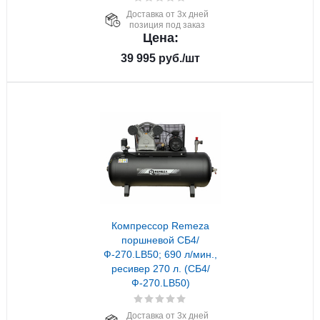
Доставка от 3х дней
позиция под заказ
Цена:
39 995
руб.
/шт
Компрессор Remeza
поршневой СБ4/
Ф-270.LB50; 690 л/мин.,
ресивер 270 л. (СБ4/
Ф-270.LB50)
Доставка от 3х дней