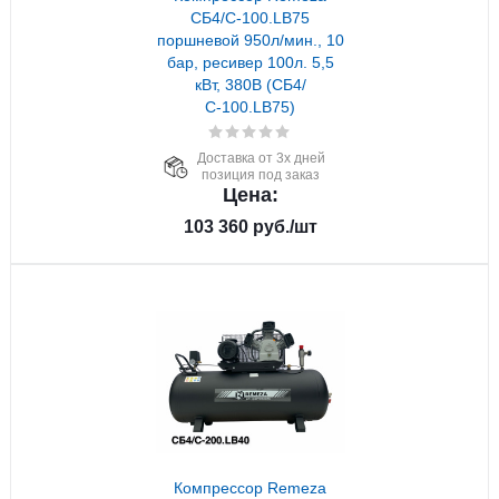
СБ4/С-100.LB75
поршневой 950л/мин., 10
бар, ресивер 100л. 5,5
кВт, 380В (СБ4/
С-100.LB75)
Доставка от 3х дней
позиция под заказ
Цена:
103 360
руб.
/шт
Компрессор Remeza