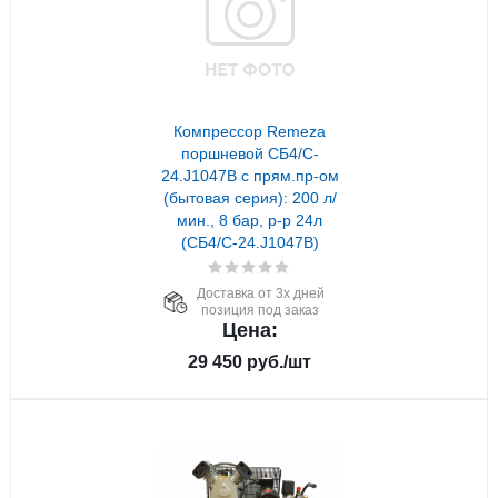
Компрессор Remeza
поршневой СБ4/C-
24.J1047B с прям.пр-ом
(бытовая серия): 200 л/
мин., 8 бар, р-р 24л
(СБ4/C-24.J1047B)
Доставка от 3х дней
позиция под заказ
Цена:
29 450
руб.
/шт