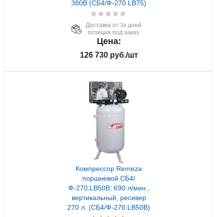
380В (СБ4/Ф-270.LB75)
Доставка от 3х дней
позиция под заказ
Цена:
126 730
руб.
/шт
Компрессор Remeza
поршневой СБ4/
Ф-270.LB50B; 690 л/мин.,
вертикальный, ресивер
270 л. (СБ4/Ф-270.LB50В)