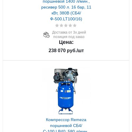
поршневой 1400 л/мин.,
ресивер 500 л. 16 бар, 11
кВт, 380В (СБ4/
Ф-500.LT100/16)
Доставка от 3х дней
позиция под заказ
Цена:
238 070
руб.
/шт
Компрессор Remeza
поршневой СБ4/
С-100.LB40; 580 л/мин.,