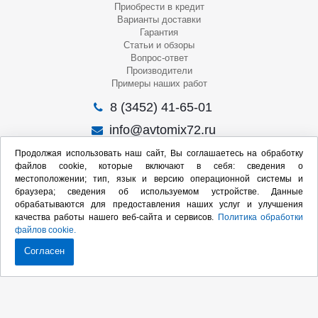
Приобрести в кредит
Варианты доставки
Гарантия
Статьи и обзоры
Вопрос-ответ
Производители
Примеры наших работ
8 (3452) 41-65-01
info@avtomix72.ru
г. Тюмень, ул. 50 лет Октября, 120
Продолжая использовать наш сайт, Вы соглашаетесь на обработку
файлов cookie, которые включают в себя: сведения о
Пн-Пт
: 09:00 – 19:00
местоположении; тип, язык и версию операционной системы и
Сб
: 10:00 – 17:00
браузера; сведения об используемом устройстве. Данные
Вс
: Выходной
обрабатываются для предоставления наших услуг и улучшения
качества работы нашего веб-сайта и сервисов.
Политика обработки
Мы в социальных сетях:
файлов cookie.
Согласен
Продвижение сайта:
2020-2026 © Интернет-магазин оборудования для СТО