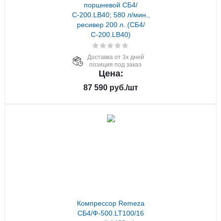
поршневой СБ4/
С-200.LB40; 580 л/мин.,
ресивер 200 л. (СБ4/
С-200.LB40)
Доставка от 3х дней
позиция под заказ
Цена:
87 590
руб.
/шт
Компрессор Remeza
СБ4/Ф-500.LT100/16