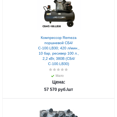
Компрессор Remeza
поршневой СБ4/
С-100.LB30; 420 л/мин.,
10 бар, ресивер 100 л.,
2,2 кВт, 380В (СБ4/
С-100.LB30)
Мало
Цена:
57 570
руб.
/шт