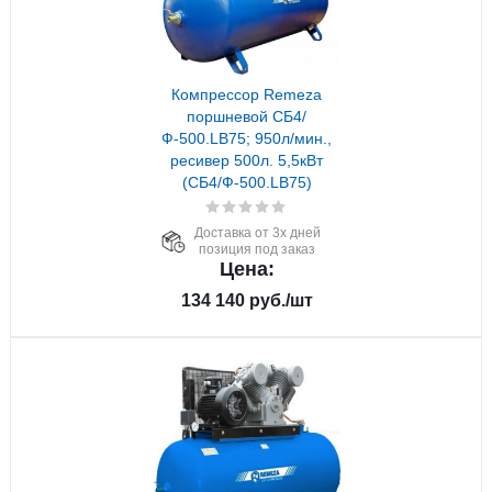
Компрессор Remeza
поршневой СБ4/
Ф-500.LB75; 950л/мин.,
ресивер 500л. 5,5кВт
(СБ4/Ф-500.LB75)
Доставка от 3х дней
позиция под заказ
Цена:
134 140
руб.
/шт