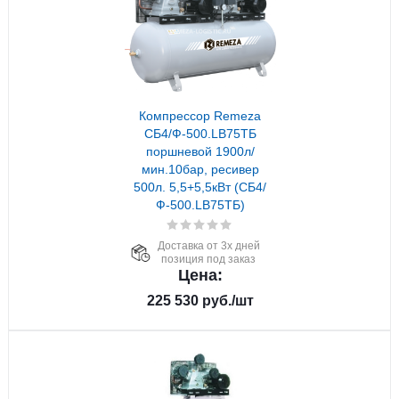
Компрессор Remeza
СБ4/Ф-500.LB75ТБ
поршневой 1900л/
мин.10бар, ресивер
500л. 5,5+5,5кВт (СБ4/
Ф-500.LB75ТБ)
Доставка от 3х дней
позиция под заказ
Цена:
225 530
руб.
/шт