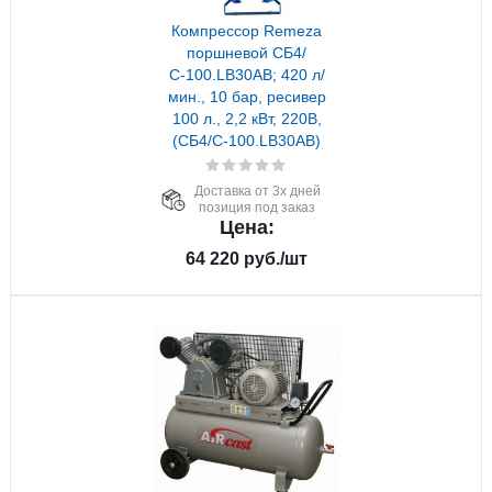
Компрессор Remeza
поршневой СБ4/
С-100.LB30AB; 420 л/
мин., 10 бар, ресивер
100 л., 2,2 кВт, 220В,
(СБ4/С-100.LB30AB)
Доставка от 3х дней
позиция под заказ
Цена:
64 220
руб.
/шт