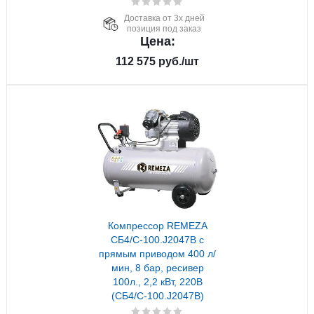
Доставка от 3х дней
позиция под заказ
Цена:
112 575
руб.
/шт
Компрессор REMEZA
СБ4/C-100.J2047B с
прямым приводом 400 л/
мин, 8 бар, ресивер
100л., 2,2 кВт, 220В
(СБ4/C-100.J2047B)