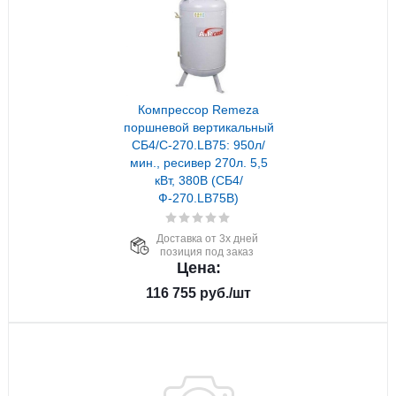
Компрессор Remeza
поршневой вертикальный
СБ4/С-270.LB75: 950л/
мин., ресивер 270л. 5,5
кВт, 380В (СБ4/
Ф-270.LB75В)
Доставка от 3х дней
позиция под заказ
Цена:
116 755
руб.
/шт