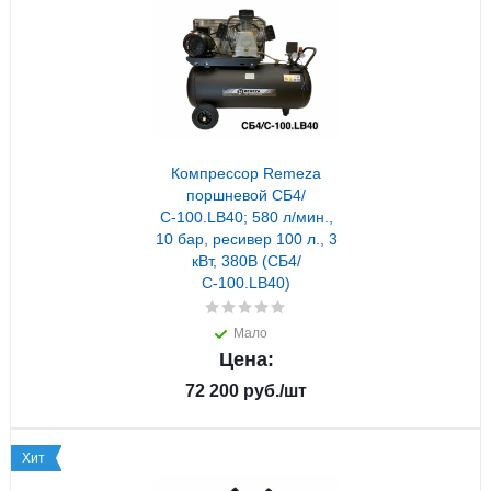
Компрессор Remeza
поршневой СБ4/
С-100.LB40; 580 л/мин.,
10 бар, ресивер 100 л., 3
кВт, 380В (СБ4/
С-100.LB40)
Мало
Цена:
72 200
руб.
/шт
Хит