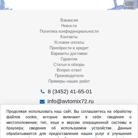
Вакансии
Новости
Политика конфиденциальности
Контакты
Условия оплаты
Приобрести в кредит
Варианты доставки
Гарантия
Статьи и обзоры
Вопрос-ответ
Производители
Примеры наших работ
8 (3452) 41-65-01
info@avtomix72.ru
г. Тюмень, ул. 50 лет Октября, 120
Продолжая использовать наш сайт, Вы соглашаетесь на обработку
файлов cookie, которые включают в себя: сведения о
Пн-Пт
: 09:00 – 19:00
местоположении; тип, язык и версию операционной системы и
Сб
: 10:00 – 17:00
браузера; сведения об используемом устройстве. Данные
Вс
: Выходной
обрабатываются для предоставления наших услуг и улучшения