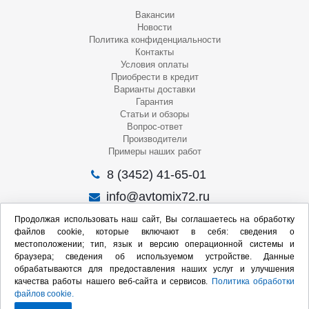
Вакансии
Новости
Политика конфиденциальности
Контакты
Условия оплаты
Приобрести в кредит
Варианты доставки
Гарантия
Статьи и обзоры
Вопрос-ответ
Производители
Примеры наших работ
8 (3452) 41-65-01
info@avtomix72.ru
г. Тюмень, ул. 50 лет Октября, 120
Продолжая использовать наш сайт, Вы соглашаетесь на обработку
файлов cookie, которые включают в себя: сведения о
Пн-Пт
: 09:00 – 19:00
местоположении; тип, язык и версию операционной системы и
Сб
: 10:00 – 17:00
браузера; сведения об используемом устройстве. Данные
Вс
: Выходной
обрабатываются для предоставления наших услуг и улучшения
качества работы нашего веб-сайта и сервисов.
Политика обработки
Мы в социальных сетях:
файлов cookie.