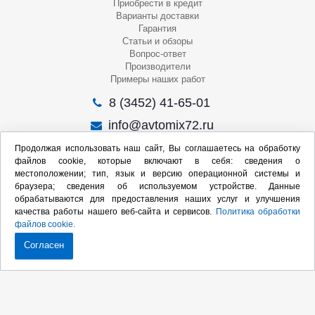
Приобрести в кредит
Варианты доставки
Гарантия
Статьи и обзоры
Вопрос-ответ
Производители
Примеры наших работ
8 (3452) 41-65-01
info@avtomix72.ru
г. Тюмень, ул. 50 лет Октября, 120
Продолжая использовать наш сайт, Вы соглашаетесь на обработку
файлов cookie, которые включают в себя: сведения о
Пн-Пт
: 09:00 – 19:00
местоположении; тип, язык и версию операционной системы и
Сб
: 10:00 – 17:00
браузера; сведения об используемом устройстве. Данные
Вс
: Выходной
обрабатываются для предоставления наших услуг и улучшения
качества работы нашего веб-сайта и сервисов.
Политика обработки
Мы в социальных сетях:
файлов cookie.
Согласен
Продвижение сайта:
2020-2026 © Интернет-магазин оборудования для СТО