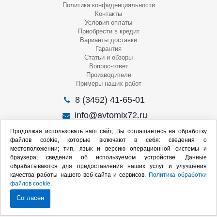
Политика конфиденциальности
Контакты
Условия оплаты
Приобрести в кредит
Варианты доставки
Гарантия
Статьи и обзоры
Вопрос-ответ
Производители
Примеры наших работ
8 (3452) 41-65-01
info@avtomix72.ru
г. Тюмень, ул. 50 лет Октября, 120
Продолжая использовать наш сайт, Вы соглашаетесь на обработку
файлов cookie, которые включают в себя: сведения о
Пн-Пт
: 09:00 – 19:00
местоположении; тип, язык и версию операционной системы и
Сб
: 10:00 – 17:00
браузера; сведения об используемом устройстве. Данные
Вс
: Выходной
обрабатываются для предоставления наших услуг и улучшения
качества работы нашего веб-сайта и сервисов.
Политика обработки
Мы в социальных сетях:
файлов cookie.
Согласен
Продвижение сайта: