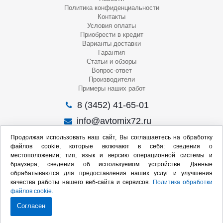
Политика конфиденциальности
Контакты
Условия оплаты
Приобрести в кредит
Варианты доставки
Гарантия
Статьи и обзоры
Вопрос-ответ
Производители
Примеры наших работ
8 (3452) 41-65-01
info@avtomix72.ru
г. Тюмень, ул. 50 лет Октября, 120
Продолжая использовать наш сайт, Вы соглашаетесь на обработку
файлов cookie, которые включают в себя: сведения о
Пн-Пт
: 09:00 – 19:00
местоположении; тип, язык и версию операционной системы и
Сб
: 10:00 – 17:00
браузера; сведения об используемом устройстве. Данные
Вс
: Выходной
обрабатываются для предоставления наших услуг и улучшения
качества работы нашего веб-сайта и сервисов.
Политика обработки
Мы в социальных сетях:
файлов cookie.
Согласен
Продвижение сайта: