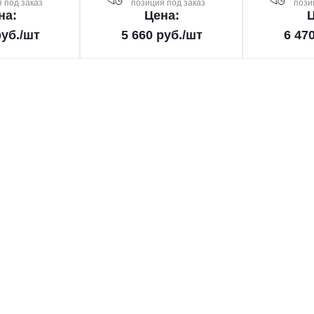
 под заказ
позиция под заказ
пози
на:
Цена:
Ц
уб.
/шт
5 660
руб.
/шт
6 47