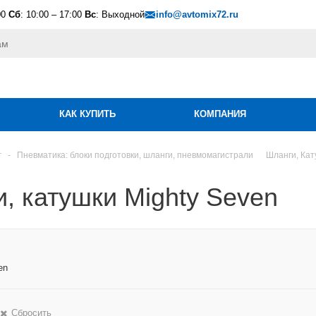
00
Сб
: 10:00 – 17:00
Вс
: Выходной
info@avtomix72.ru
КАК КУПИТЬ
КОМПАНИЯ
г
-
Пневматика: блоки подготовки, шланги, пневмомагистрали
Шланги, Ка
, катушки Mighty Seven
en
Сбросить