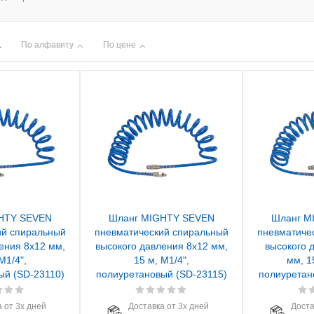
По алфавиту
По цене
HTY SEVEN
Шланг MIGHTY SEVEN
Шланг M
ий спиральный
пневматический спиральный
пневматиче
ения 8х12 мм,
высокого давления 8х12 мм,
высокого 
М1/4",
15 м, М1/4",
мм, 1
ый (SD-23110)
полиуретановый (SD-23115)
полиуретан
 от 3х дней
Доставка от 3х дней
Доста