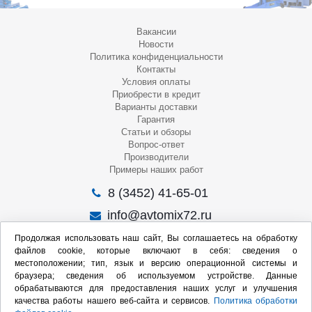
Вакансии
Новости
Политика конфиденциальности
Контакты
Условия оплаты
Приобрести в кредит
Варианты доставки
Гарантия
Статьи и обзоры
Вопрос-ответ
Производители
Примеры наших работ
8 (3452) 41-65-01
info@avtomix72.ru
г. Тюмень, ул. 50 лет Октября, 120
Продолжая использовать наш сайт, Вы соглашаетесь на обработку
файлов cookie, которые включают в себя: сведения о
Пн-Пт
: 09:00 – 19:00
местоположении; тип, язык и версию операционной системы и
Сб
: 10:00 – 17:00
браузера; сведения об используемом устройстве. Данные
Вс
: Выходной
обрабатываются для предоставления наших услуг и улучшения
качества работы нашего веб-сайта и сервисов.
Политика обработки
Мы в социальных сетях: