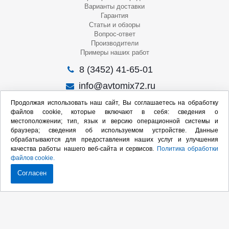
Варианты доставки
Гарантия
Статьи и обзоры
Вопрос-ответ
Производители
Примеры наших работ
8 (3452) 41-65-01
info@avtomix72.ru
г. Тюмень, ул. 50 лет Октября, 120
Продолжая использовать наш сайт, Вы соглашаетесь на обработку
файлов cookie, которые включают в себя: сведения о
Пн-Пт
: 09:00 – 19:00
местоположении; тип, язык и версию операционной системы и
Сб
: 10:00 – 17:00
браузера; сведения об используемом устройстве. Данные
Вс
: Выходной
обрабатываются для предоставления наших услуг и улучшения
качества работы нашего веб-сайта и сервисов.
Политика обработки
Мы в социальных сетях:
файлов cookie.
Согласен
Продвижение сайта:
2020-2026 © Интернет-магазин оборудования для СТО
Карта сайта