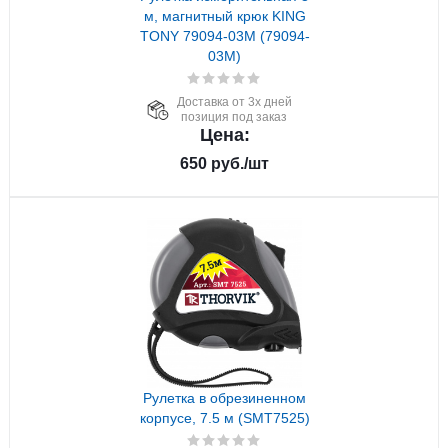
м, магнитный крюк KING
TONY 79094-03M (79094-
03M)
Доставка от 3х дней
позиция под заказ
Цена:
650
руб.
/шт
Рулетка в обрезиненном
корпусе, 7.5 м (SMT7525)