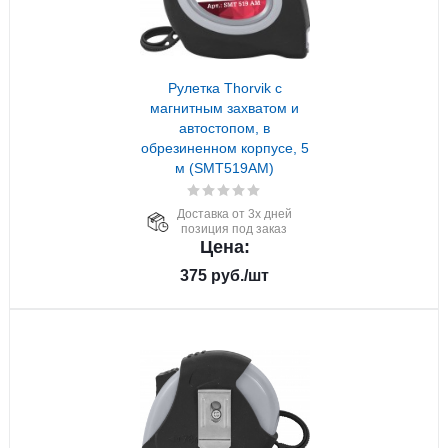
Рулетка Thorvik с
магнитным захватом и
автостопом, в
обрезиненном корпусе, 5
м (SMT519AM)
Доставка от 3х дней
позиция под заказ
Цена:
375
руб.
/шт