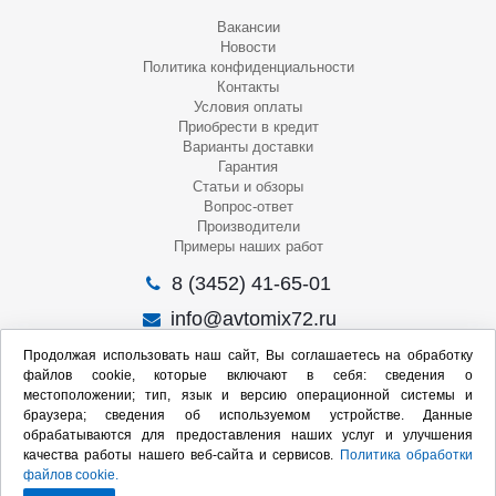
Вакансии
Новости
Политика конфиденциальности
Контакты
Условия оплаты
Приобрести в кредит
Варианты доставки
Гарантия
Статьи и обзоры
Вопрос-ответ
Производители
Примеры наших работ
8 (3452) 41-65-01
info@avtomix72.ru
г. Тюмень, ул. 50 лет Октября, 120
Продолжая использовать наш сайт, Вы соглашаетесь на обработку
файлов cookie, которые включают в себя: сведения о
Пн-Пт
: 09:00 – 19:00
местоположении; тип, язык и версию операционной системы и
Сб
: 10:00 – 17:00
браузера; сведения об используемом устройстве. Данные
Вс
: Выходной
обрабатываются для предоставления наших услуг и улучшения
качества работы нашего веб-сайта и сервисов.
Политика обработки
Мы в социальных сетях:
файлов cookie.