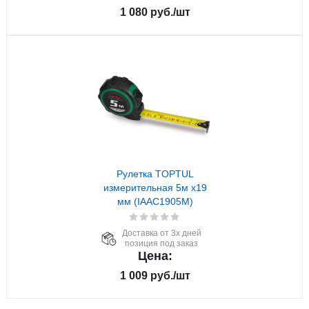
1 080
руб.
/шт
Рулетка TOPTUL
измерительная 5м х19
мм (IAAC1905M)
Доставка от 3х дней
позиция под заказ
Цена:
1 009
руб.
/шт