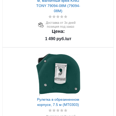
м, магнитный крюк KING
TONY 79094-08M (79094-
08M)
Доставка от 3х дней
позиция под заказ
Цена:
1 490
руб.
/шт
Рулетка в обрезиненном
корпусе, 7.5 м (MT0303)