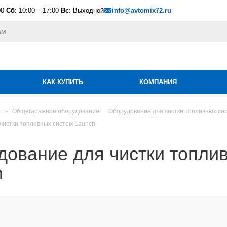
00
Сб
: 10:00 – 17:00
Вс
: Выходной
info@avtomix72.ru
КАК КУПИТЬ
КОМПАНИЯ
г
-
Общегаражное оборудование
Оборудование для чистки топливных си
чистки топливных систем Launch
дование для чистки топли
h