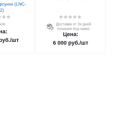
рсунок (LNC-
2)
ало
Доставка от 3х дней
позиция под заказ
на:
Цена:
руб.
/шт
6 000
руб.
/шт