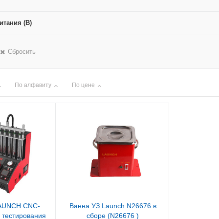
итания (В)
Сбросить
По алфавиту
По цене
LAUNCH CNC-
Ванна УЗ Launch N26676 в
 тестирования
сборе (N26676 )