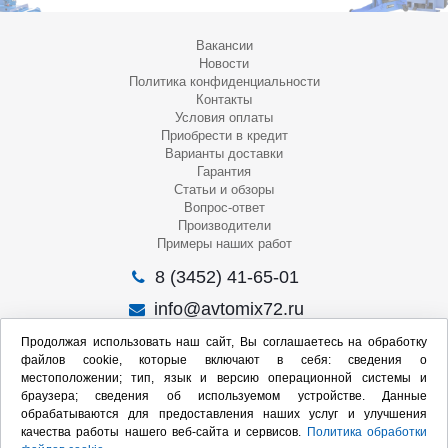
Вакансии
Новости
Политика конфиденциальности
Контакты
Условия оплаты
Приобрести в кредит
Варианты доставки
Гарантия
Статьи и обзоры
Вопрос-ответ
Производители
Примеры наших работ
8 (3452) 41-65-01
info@avtomix72.ru
г. Тюмень, ул. 50 лет Октября, 120
Продолжая использовать наш сайт, Вы соглашаетесь на обработку
файлов cookie, которые включают в себя: сведения о
Пн-Пт
: 09:00 – 19:00
местоположении; тип, язык и версию операционной системы и
Сб
: 10:00 – 17:00
браузера; сведения об используемом устройстве. Данные
Вс
: Выходной
обрабатываются для предоставления наших услуг и улучшения
качества работы нашего веб-сайта и сервисов.
Политика обработки
Мы в социальных сетях: