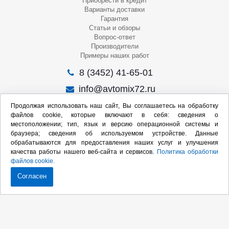
Приобрести в кредит
Варианты доставки
Гарантия
Статьи и обзоры
Вопрос-ответ
Производители
Примеры наших работ
8 (3452) 41-65-01
info@avtomix72.ru
г. Тюмень, ул. 50 лет Октября, 120
Продолжая использовать наш сайт, Вы соглашаетесь на обработку
файлов cookie, которые включают в себя: сведения о
Пн-Пт
: 09:00 – 19:00
местоположении; тип, язык и версию операционной системы и
Сб
: 10:00 – 17:00
браузера; сведения об используемом устройстве. Данные
Вс
: Выходной
обрабатываются для предоставления наших услуг и улучшения
качества работы нашего веб-сайта и сервисов.
Политика обработки
Мы в социальных сетях:
файлов cookie.
Согласен
Продвижение сайта:
2020-2026 © Интернет-магазин оборудования для СТО
Карта сайта