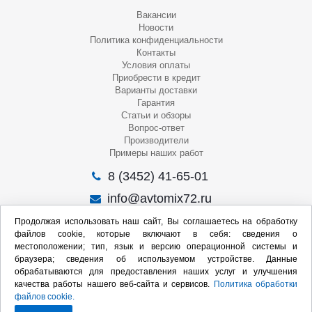
Вакансии
Новости
Политика конфиденциальности
Контакты
Условия оплаты
Приобрести в кредит
Варианты доставки
Гарантия
Статьи и обзоры
Вопрос-ответ
Производители
Примеры наших работ
8 (3452) 41-65-01
info@avtomix72.ru
г. Тюмень, ул. 50 лет Октября, 120
Продолжая использовать наш сайт, Вы соглашаетесь на обработку
файлов cookie, которые включают в себя: сведения о
Пн-Пт
: 09:00 – 19:00
местоположении; тип, язык и версию операционной системы и
Сб
: 10:00 – 17:00
браузера; сведения об используемом устройстве. Данные
Вс
: Выходной
обрабатываются для предоставления наших услуг и улучшения
качества работы нашего веб-сайта и сервисов.
Политика обработки
Мы в социальных сетях:
файлов cookie.