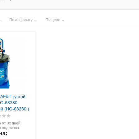
По алфавиту
По цене
 AE&T густой
HG-68230
й (HG-68230 )
 от 3х дней
 под заказ
на: