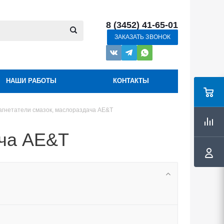
8 (3452) 41-65-01
ЗАКАЗАТЬ ЗВОНОК
НАШИ РАБОТЫ
КОНТАКТЫ
агнетатели смазок, маслораздача AE&T
ача AE&T