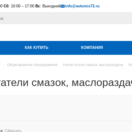
00
Сб
: 10:00 – 17:00
Вс
: Выходной
info@avtomix72.ru
КАК КУПИТЬ
КОМПАНИЯ
г
-
Общегаражное оборудование
Нагнетатели смазок, маслораздача
Н
татели смазок, маслоразд
Сбросить