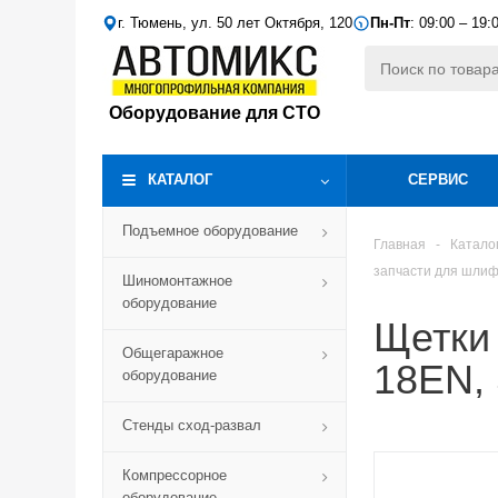
г. Тюмень, ул. 50 лет Октября, 120
Пн-Пт
: 09:00 – 19:
Оборудование для СТО
КАТАЛОГ
СЕРВИС
Подъемное оборудование
Главная
-
Катало
запчасти для шлиф
Шиномонтажное
оборудование
Щетки 
Общегаражное
18EN, 
оборудование
Стенды сход-развал
Компрессорное
оборудование