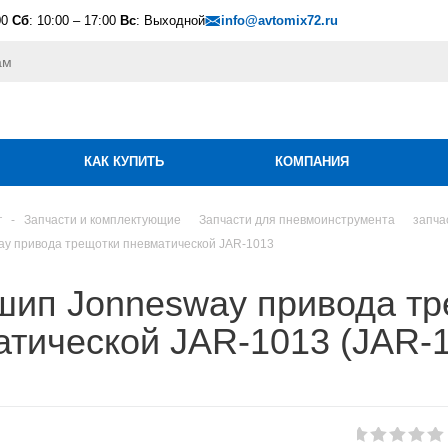
00
Сб
: 10:00 – 17:00
Вс
: Выходной
info@avtomix72.ru
КАК КУПИТЬ
КОМПАНИЯ
г
-
Запчасти и комплектующие
Запчасти для пневмоинструмента
запча
y привода трещотки пневматической JAR-1013
шип Jonnesway привода тр
тической JAR-1013 (JAR-1