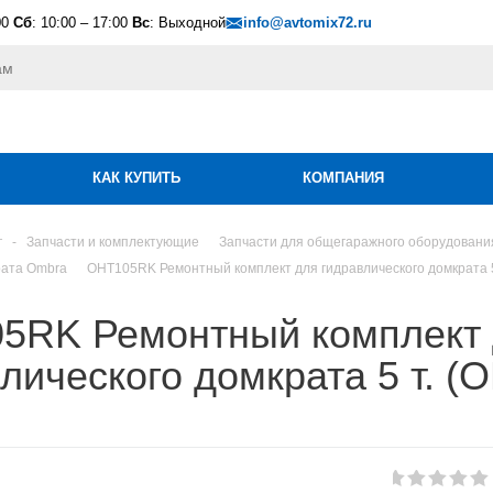
00
Сб
: 10:00 – 17:00
Вс
: Выходной
info@avtomix72.ru
КАК КУПИТЬ
КОМПАНИЯ
г
-
Запчасти и комплектующие
Запчасти для общегаражного оборудовани
рата Ombra
OHT105RK Ремонтный комплект для гидравлического домкрата 5
5RK Ремонтный комплект
лического домкрата 5 т. 