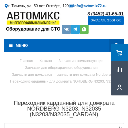
г. Тюмень, ул. 50 лет Октября, 120
info@avtomix72.ru
8 (3452) 41-65-01
ЗАКАЗАТЬ ЗВОНОК
Оборудование для СТО
МЕНЮ
Главная
-
Каталог
-
Запчасти и комплектующие
Запчасти для общегаражного оборудования
Запчасти для домкратов
запчасти для домкрата Nordberg
Переходник карданный для домкрата NORDBERG N3203, N32035
Переходник карданный для домкрата
NORDBERG N3203, N32035
(N3203/N32035_CARDAN)