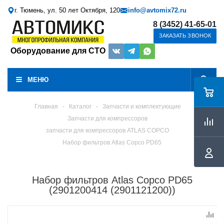
г. Тюмень, ул. 50 лет Октября, 120
info@avtomix72.ru
8 (3452) 41-65-01
ЗАКАЗАТЬ ЗВОНОК
Оборудование для СТО
МЕНЮ
Главная
-
Каталог
-
Запчасти и комплектующие
Запчасти для компрессоров
запчасти для компрессоров ATLAS COPCO
Набор фильтров Atlas Copco PD65
Набор фильтров Atlas Copco PD65
(2901200414 (2901121200))