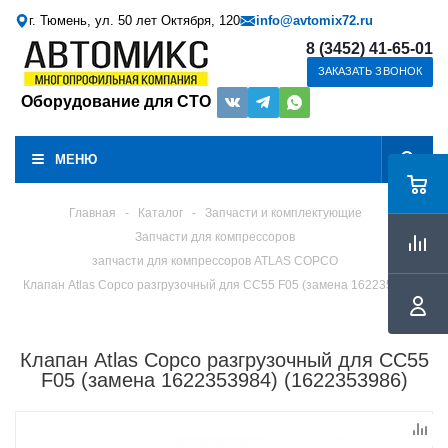
г. Тюмень, ул. 50 лет Октября, 120
info@avtomix72.ru
8 (3452) 41-65-01
ЗАКАЗАТЬ ЗВОНОК
Оборудование для СТО
МЕНЮ
Главная
-
Каталог
-
Запчасти и комплектующие
Запчасти для компрессоров
запчасти для компрессоров ATLAS COPCO
Клапан Atlas Copco разгрузочный для СС55 F05 (замена 1622353984)
Клапан Atlas Copco разгрузочный для СС55
F05 (замена 1622353984) (1622353986)