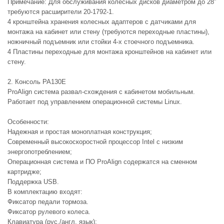
Примечание: Для обслуживания колесных дисков диаметром до 28”
требуются расширители 20-1792-1.
4 кронштейна хранения колесных адаптеров с датчиками для
монтажа на кабинет или стену (требуются переходные пластины),
ножничный подъемник или стойки 4-х стоечного подъемника.
4 Пластины переходные для монтажа кронштейнов на кабинет или
стену.
2. Консоль PA130E
ProAlign система развал-схождения с кабинетом мобильным.
Работает под управлением операционной системы Linux.
Особенности:
Надежная и простая моноплатная конструкция;
Современный высокоскоростной процессор Intel с низким
энергопотреблением;
Операционная система и ПО ProAlign содержатся на сменном
картридже;
Поддержка USB.
В комплектацию входят:
Фиксатор педали тормоза.
Фиксатор рулевого колеса.
Клавиатура (рус./англ. язык);