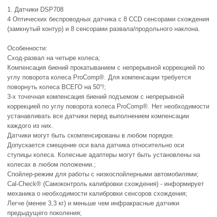
1. Датчики DSP708
4 Оптических беспроводных датчика с 8 CCD сенсорами схождения
(замкнутый контур) и 8 сенсорами развала/продольного наклона.
Особенности:
Сход-развал на четыре колеса;
Компенсация биений прокатыванием с непрерывной коррекцией по
углу поворота колеса ProComp®. Для компенсации требуется
поворнуть колеса ВСЕГО на 50°!;
3-х точечная компенсация биений подъемом с непрерывной
коррекцией по углу поворота колеса ProComp®. Нет необходимости
устанавливать все датчики перед выполнением компенсации
каждого из них.
Датчики могут быть скомпенсированы в любом порядке.
Допускается смещение оси вала датчика относительно оси
ступицы колеса. Колесные адаптеры могут быть установлены на
колесах в любом положении.;
Спойлер-режим для работы с низкоспойлерными автомобилями;
Cal-Check® (Самоконтроль калибровки схождения) - информирует
механика о необходимости калибровки сенсоров схождения;
Легче (менее 3,3 кг) и меньше чем инфракрасные датчики
предыдущего поколения;