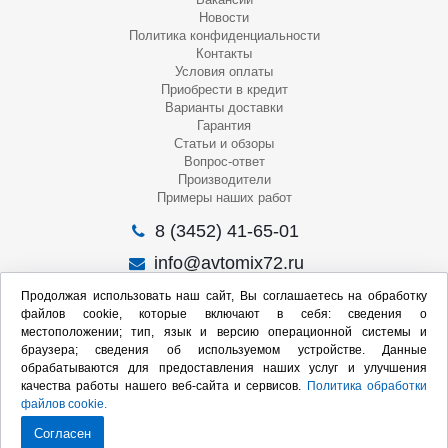
Новости
Политика конфиденциальности
Контакты
Условия оплаты
Приобрести в кредит
Варианты доставки
Гарантия
Статьи и обзоры
Вопрос-ответ
Производители
Примеры наших работ
8 (3452) 41-65-01
info@avtomix72.ru
г. Тюмень, ул. 50 лет Октября, 120
Продолжая использовать наш сайт, Вы соглашаетесь на обработку
файлов cookie, которые включают в себя: сведения о
Пн-Пт
: 09:00 – 19:00
местоположении; тип, язык и версию операционной системы и
Сб
: 10:00 – 17:00
браузера; сведения об используемом устройстве. Данные
Вс
: Выходной
обрабатываются для предоставления наших услуг и улучшения
качества работы нашего веб-сайта и сервисов.
Политика обработки
Мы в социальных сетях:
файлов cookie.
Согласен