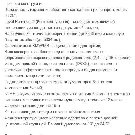
Прочная конструкция;
Возможность измерения обратного схождения при повороте колес
на 20°;
Level Reminder® (Контроль уровня) - сообщает механику об
отклонении уровня датчика за допустимый предел;
RangeFinder® - вычиляет ширину колеи (до 2286 мм) и колесную
базу автомобиля (до 5334 мм);
Совместимы с BMW/MB специальными адаптерами;
Высокоскоростная беспроводная связь - используется
формирование широкополосного радиосигнала (2,4 ГГц, 16 каналов)
методом прямой последовательности (DSSS), что позволяет
увеличить эффективность радиопередачи с одновременным
снижением мощности сигнала;
Поддерживают горячую замену аккумуляторов без потери
компенсации биений;
Ni-MН аккумуляторы с возможностью отдельной замены элементов
питания обеспечивают непрерывную работу в течение 12 часов.
4 кабеля питания длиной 10 м
К-т проводки для зарядки на кронштейнах хранения
4 самоцентрирующихся колесных адаптера с перемещаемой
центральной ступицей. Рабочий диапазон от 10” до 24,5”.