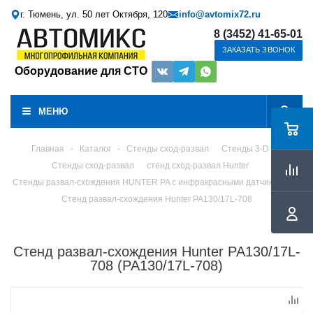
г. Тюмень, ул. 50 лет Октября, 120
info@avtomix72.ru
8 (3452) 41-65-01
ЗАКАЗАТЬ ЗВОНОК
Оборудование для СТО
МЕНЮ
Главная
-
Каталог
-
Стенды сход-развал
Стенды 3-D
Стенды сход-развал
стенд сход-развал Hunter
Стенды развал-схождения HUNTER PA с инфракрасными датчиками
Стенд развал-схождения Hunter PA130/17L-708
Стенд развал-схождения Hunter PA130/17L-
708 (PA130/17L-708)