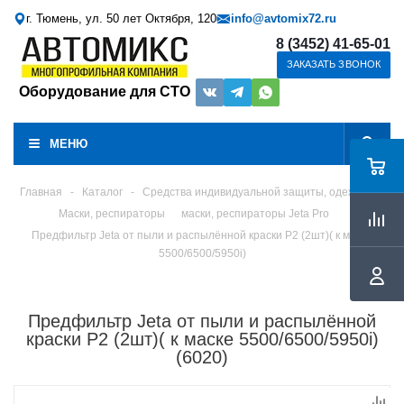
г. Тюмень, ул. 50 лет Октября, 120
info@avtomix72.ru
8 (3452) 41-65-01
ЗАКАЗАТЬ ЗВОНОК
Оборудование для СТО
МЕНЮ
Главная
-
Каталог
-
Средства индивидуальной защиты, одежда
Маски, респираторы
маски, респираторы Jeta Pro
Предфильтр Jeta от пыли и распылённой краски Р2 (2шт)( к маске
5500/6500/5950i)
Предфильтр Jeta от пыли и распылённой
краски Р2 (2шт)( к маске 5500/6500/5950i)
(6020)