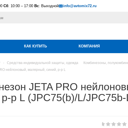
00
Сб
: 10:00 – 17:00
Вс
: Выходной
info@avtomix72.ru
КАК КУПИТЬ
КОМПАНИЯ
г
-
Средства индивидуальной защиты, одежда
Комбинезоны, полукомбине
RO нейлоновый, малярный, синий, р-р L
незон JETA PRO нейлонов
 р-р L (JPC75(b)/L/JPC75b-