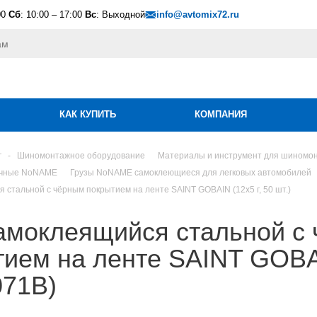
00
Сб
: 10:00 – 17:00
Вс
: Выходной
info@avtomix72.ru
КАК КУПИТЬ
КОМПАНИЯ
г
-
Шиномонтажное оборудование
Материалы и инструмент для шиномо
очные NoNAME
Грузы NoNAME самоклеющиеся для легковых автомобилей
 стальной с чёрным покрытием на ленте SAINT GOBAIN (12х5 г, 50 шт.)
самоклеящийся стальной с
ием на ленте SAINT GOBAIN
071B)