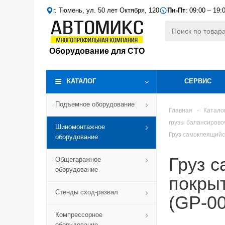
г. Тюмень, ул. 50 лет Октября, 120
Пн-Пт
: 09:00 – 19:
Оборудование для СТО
КАТАЛОГ
СЕРВИС
Подъемное оборудование
Главная
-
Катало
грузы балансиров
Шиномонтажное
Груз самоклеящийся
оборудование
Груз 
Общегаражное
оборудование
покрыт
Стенды сход-развал
(GP-0
Компрессорное
оборудование