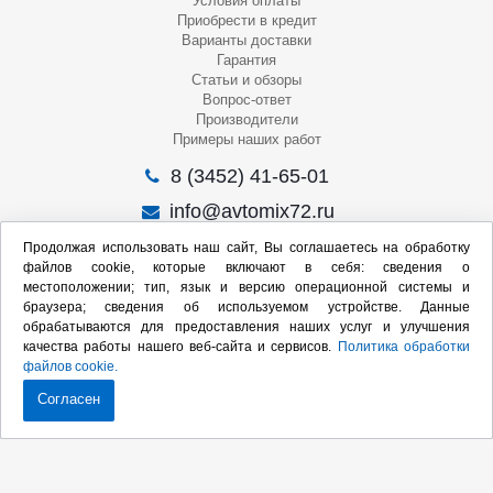
Условия оплаты
Приобрести в кредит
Варианты доставки
Гарантия
Статьи и обзоры
Вопрос-ответ
Производители
Примеры наших работ
8 (3452) 41-65-01
info@avtomix72.ru
г. Тюмень, ул. 50 лет Октября, 120
Продолжая использовать наш сайт, Вы соглашаетесь на обработку
файлов cookie, которые включают в себя: сведения о
Пн-Пт
: 09:00 – 19:00
местоположении; тип, язык и версию операционной системы и
Сб
: 10:00 – 17:00
браузера; сведения об используемом устройстве. Данные
Вс
: Выходной
обрабатываются для предоставления наших услуг и улучшения
качества работы нашего веб-сайта и сервисов.
Политика обработки
Мы в социальных сетях:
файлов cookie.
Согласен
Продвижение сайта:
2020-2026 © Интернет-магазин оборудования для СТО