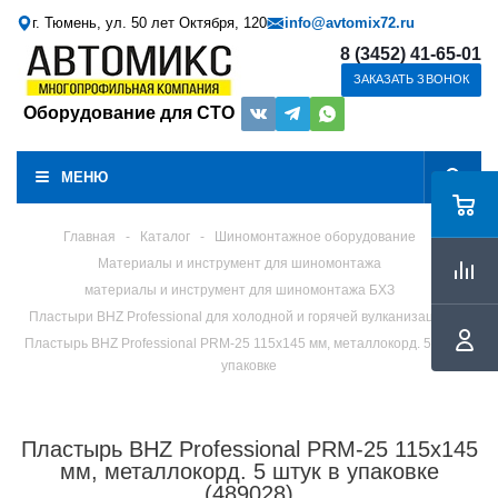
г. Тюмень, ул. 50 лет Октября, 120
info@avtomix72.ru
8 (3452) 41-65-01
ЗАКАЗАТЬ ЗВОНОК
Оборудование для СТО
МЕНЮ
Главная
-
Каталог
-
Шиномонтажное оборудование
Материалы и инструмент для шиномонтажа
материалы и инструмент для шиномонтажа БХЗ
Пластыри BHZ Professional для холодной и горячей вулканизации
Пластырь BHZ Professional PRM-25 115х145 мм, металлокорд. 5 штук в
упаковке
Пластырь BHZ Professional PRM-25 115х145
мм, металлокорд. 5 штук в упаковке
(489028)