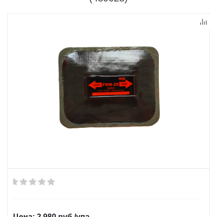
2 980
руб.
/упа