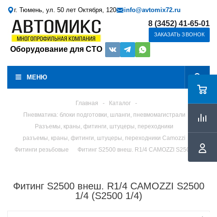
г. Тюмень, ул. 50 лет Октября, 120
info@avtomix72.ru
8 (3452) 41-65-01
ЗАКАЗАТЬ ЗВОНОК
Оборудование для СТО
МЕНЮ
Главная
-
Каталог
-
Пневматика: блоки подготовки, шланги, пневмомагистрали
Разъемы, краны, фитинги, штуцеры, переходники
разъемы, краны, фитинги, штуцеры, переходники Camozzi
Фитинги резьбовые
Фитинг S2500 внеш. R1/4 CAMOZZI S2500 1/4
Фитинг S2500 внеш. R1/4 CAMOZZI S2500
1/4 (S2500 1/4)