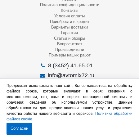
Политика конфиденциальности
Контакты
Условия оплаты
Приобрести в кредит
Варианты доставки
Гарантия
Статьи и обзоры
Вопрос-ответ
Производители
Примеры наших работ
8 (3452) 41-65-01
info@avtomix72.ru
г. Тюмень, ул. 50 лет Октября, 120
Продолжая использовать наш сайт, Вы соглашаетесь на обработку
файлов cookie, которые включают в себя: сведения о
Пн-Пт
: 09:00 – 19:00
местоположении; тип, язык и версию операционной системы и
Сб
: 10:00 – 17:00
браузера; сведения об используемом устройстве. Данные
Вс
: Выходной
обрабатываются для предоставления наших услуг и улучшения
качества работы нашего веб-сайта и сервисов.
Политика обработки
Мы в социальных сетях:
файлов cookie.
Согласен
Продвижение сайта: