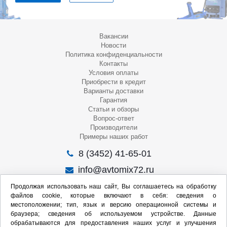
Вакансии
Новости
Политика конфиденциальности
Контакты
Условия оплаты
Приобрести в кредит
Варианты доставки
Гарантия
Статьи и обзоры
Вопрос-ответ
Производители
Примеры наших работ
8 (3452) 41-65-01
info@avtomix72.ru
г. Тюмень, ул. 50 лет Октября, 120
Продолжая использовать наш сайт, Вы соглашаетесь на обработку
файлов cookie, которые включают в себя: сведения о
Пн-Пт
: 09:00 – 19:00
местоположении; тип, язык и версию операционной системы и
Сб
: 10:00 – 17:00
браузера; сведения об используемом устройстве. Данные
Вс
: Выходной
обрабатываются для предоставления наших услуг и улучшения