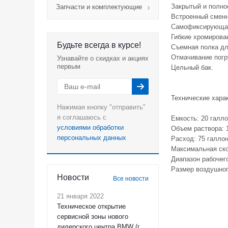
Закрытый и полно
Запчасти и комплектующие
Встроенный смен
Самофиксирующая
Гибкие хромирова
Будьте всегда в курсе!
Съемная полка дл
Отмачивание погр
Узнавайте о скидках и акциях
первым
Цельный бак.
Технические хара
Нажимая кнопку "отправить"
я соглашаюсь с
Емкость: 20 галло
условиями обработки
Объем раствора: 1
персональных данных
Расход: 75 галлон
Максимальная ско
Диапазон рабочего
Размер воздушного
Новости
Все новости
21 января 2022
Техническое открытие
сервисной зоны нового
дилерского центра BMW (г.