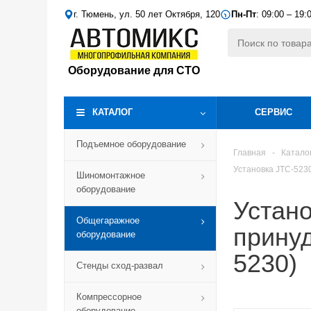
г. Тюмень, ул. 50 лет Октября, 120
Пн-Пт
: 09:00 – 19:
Оборудование для СТО
КАТАЛОГ
СЕРВИС
Подъемное оборудование
Главная
-
Катало
Установка JTC-523
Шиномонтажное
оборудование
Устано
Общегаражное
принуд
оборудование
5230)
Стенды сход-развал
Компрессорное
оборудование