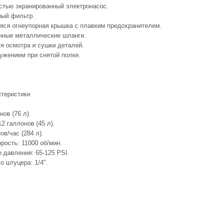
стью экранированный электронасос.
ный фильтр.
ся огнеупорная крышка с плавким предохранителем.
нные металлические шланги.
я осмотра и сушки деталей.
ужением при снятой полке.
ктеристики
нов (76 л).
2 галлонов (45 л).
ов/час (284 л).
рость: 11000 об/мин.
 давления: 65-125 PSI.
 штуцера: 1/4".