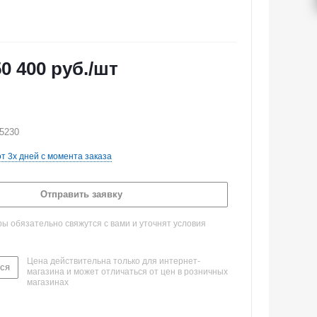
50 400
руб.
/шт
-5230
от 3х дней с момента заказа
Отправить заявку
 обязательно свяжутся с вами и уточнят условия
Цена действительна только для интернет-
ся
магазина и может отличаться от цен в розничных
магазинах