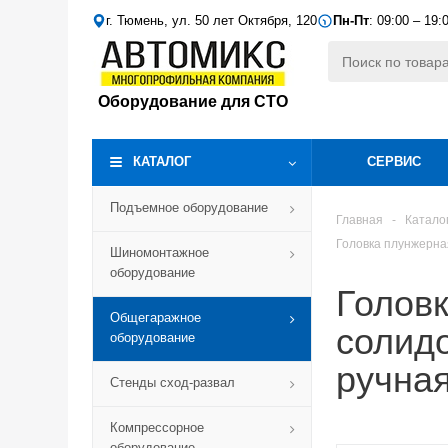
г. Тюмень, ул. 50 лет Октября, 120
Пн-Пт
: 09:00 – 19:
Оборудование для СТО
КАТАЛОГ
СЕРВИС
Подъемное оборудование
Главная
-
Катало
Головка плунжерна
Шиномонтажное
оборудование
Голов
Общегаражное
солидо
оборудование
ручна
Стенды сход-развал
Компрессорное
оборудование