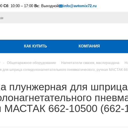
00
Сб
: 10:00 – 17:00
Вс
: Выходной
info@avtomix72.ru
КАК КУПИТЬ
КОМПАНИЯ
г
-
Общегаражное оборудование
Нагнетатели смазок, маслораздача
Н
я для шприца солидолонагнетательного пневматического, ручная МАСТАК 66
ка плунжерная для шприца
лонагнетательного пневма
я МАСТАК 662-10500 (662-