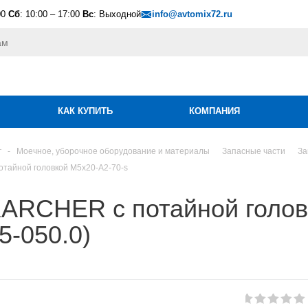
00
Сб
: 10:00 – 17:00
Вс
: Выходной
info@avtomix72.ru
КАК КУПИТЬ
КОМПАНИЯ
г
-
Моечное, уборочное оборудование и материалы
Запасные части
За
тайной головкой M5x20-A2-70-s
KARCHER с потайной голов
05-050.0)