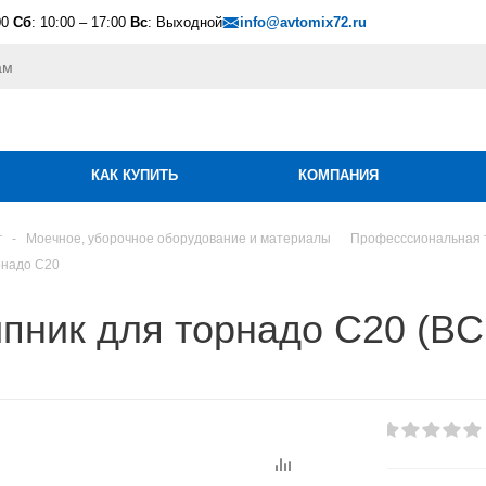
00
Сб
: 10:00 – 17:00
Вс
: Выходной
info@avtomix72.ru
КАК КУПИТЬ
КОМПАНИЯ
г
-
Моечное, уборочное оборудование и материалы
Професссиональная 
рнадо C20
пник для торнадо C20 (BC