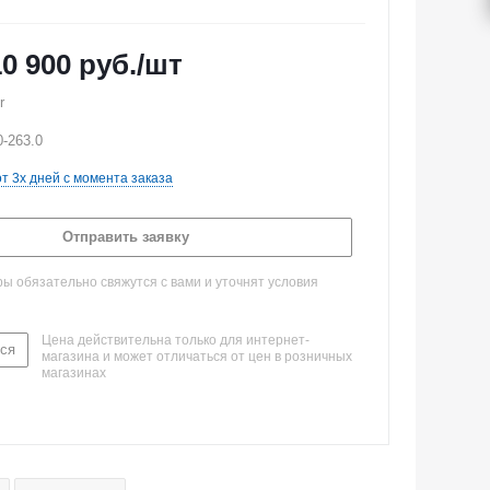
10 900
руб.
/шт
r
0-263.0
от 3х дней с момента заказа
Отправить заявку
 обязательно свяжутся с вами и уточнят условия
Цена действительна только для интернет-
ся
магазина и может отличаться от цен в розничных
магазинах