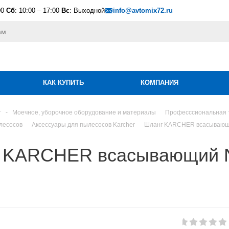
00
Сб
: 10:00 – 17:00
Вс
: Выходной
info@avtomix72.ru
КАК КУПИТЬ
КОМПАНИЯ
г
-
Моечное, уборочное оборудование и материалы
Професссиональная 
лесосов
Аксессуары для пылесосов Karcher
Шланг KARCHER всасывающ
 KARCHER всасывающий NT