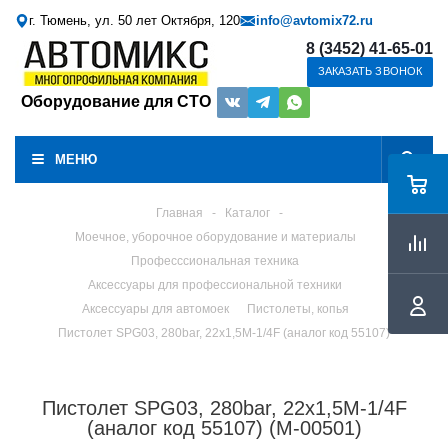
г. Тюмень, ул. 50 лет Октября, 120
info@avtomix72.ru
8 (3452) 41-65-01
ЗАКАЗАТЬ ЗВОНОК
Оборудование для СТО
МЕНЮ
Главная
-
Каталог
-
Моечное, уборочное оборудование и материалы
Професссиональная техника
Аксессуары для профессиональной техники
Аксессуары для автомоек
Пистолеты, копья
Пистолет SРG03, 280bar, 22х1,5M-1/4F (аналог код 55107)
Пистолет SРG03, 280bar, 22х1,5M-1/4F
(аналог код 55107) (M-00501)