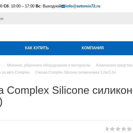
00
Сб
: 10:00 – 17:00
Вс
: Выходной
info@avtomix72.ru
КАК КУПИТЬ
КОМПАНИЯ
г
-
Моечное, уборочное оборудование и материалы
Химические средства
а за авто Complex
Смазка Complex Silicone силиконовая 1,0кг/1,0л
 Complex Silicone силикон
)