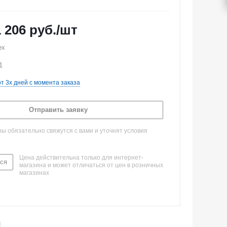
1 206
руб.
/шт
ex
1
от 3х дней с момента заказа
Отправить заявку
 обязательно свяжутся с вами и уточнят условия
Цена действительна только для интернет-
ся
магазина и может отличаться от цен в розничных
магазинах