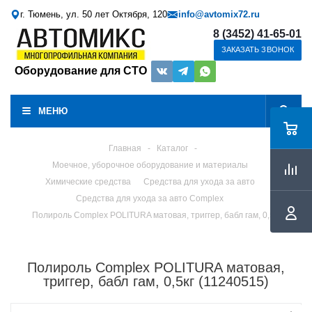
г. Тюмень, ул. 50 лет Октября, 120
info@avtomix72.ru
8 (3452) 41-65-01
ЗАКАЗАТЬ ЗВОНОК
Оборудование для СТО
МЕНЮ
Главная
-
Каталог
-
Моечное, уборочное оборудование и материалы
Химические средства
Средства для ухода за авто
Средства для ухода за авто Complex
Полироль Complex POLITURA матовая, триггер, бабл гам, 0,5кг
Полироль Complex POLITURA матовая,
триггер, бабл гам, 0,5кг (11240515)