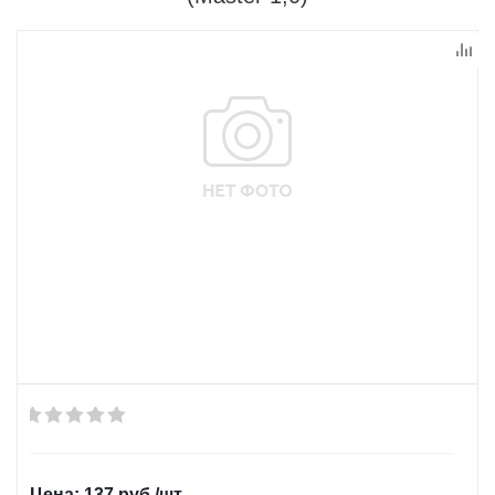
137
руб.
/шт