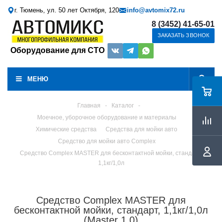
г. Тюмень, ул. 50 лет Октября, 120
info@avtomix72.ru
8 (3452) 41-65-01
ЗАКАЗАТЬ ЗВОНОК
Оборудование для СТО
МЕНЮ
Главная
-
Каталог
-
Моечное, уборочное оборудование и материалы
Химические средства
Средства для мойки авто
Средство для мойки авто Complex
Средство Complex MASTER для бесконтактной мойки, стандарт,
1,1кг/1,0л
Средство Complex MASTER для
бесконтактной мойки, стандарт, 1,1кг/1,0л
(Master 1,0)