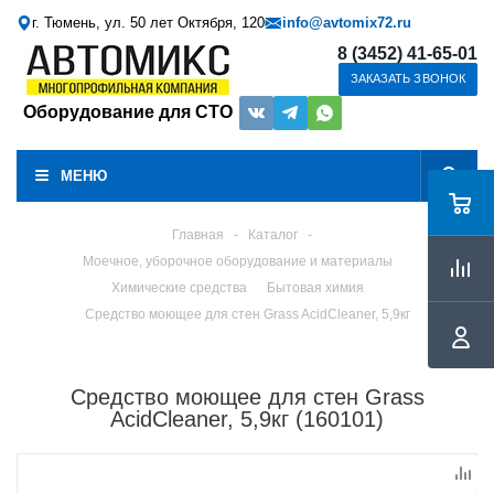
г. Тюмень, ул. 50 лет Октября, 120
info@avtomix72.ru
8 (3452) 41-65-01
ЗАКАЗАТЬ ЗВОНОК
Оборудование для СТО
МЕНЮ
Главная
-
Каталог
-
Моечное, уборочное оборудование и материалы
Химические средства
Бытовая химия
Средство моющее для стен Grass AcidCleaner, 5,9кг
Средство моющее для стен Grass
AcidCleaner, 5,9кг (160101)