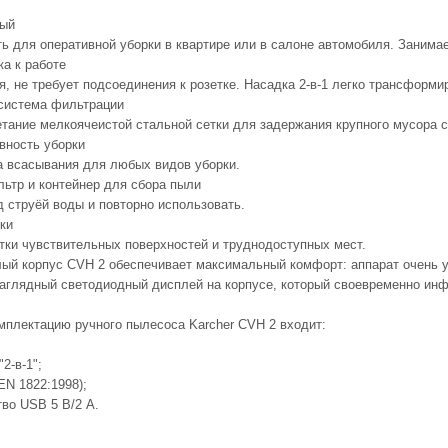
ный
ть для оперативной уборки в квартире или в салоне автомобиля. Занима
ка к работе
, не требует подсоединения к розетке. Насадка 2-в-1 легко трансформи
система фильтрации
тание мелкоячеистой стальной сетки для задержания крупного мусора 
вность уборки
 всасывания для любых видов уборки.
тр и контейнер для сбора пыли
д струёй воды и повторно использовать.
ки
тки чувствительных поверхностей и труднодоступных мест.
ый корпус CVH 2 обеспечивает максимальный комфорт: аппарат очень у
аглядный светодиодный дисплей на корпусе, который своевременно инфо
мплектацию ручного пылесоса Karcher CVH 2 входит:
2-в-1";
EN 1822:1998);
тво USB 5 В/2 A.