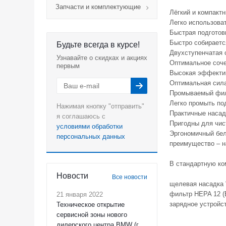
Запчасти и комплектующие
Лёгкий и компакт
Легко использова
Быстрая подготов
Быстро собирается
Будьте всегда в курсе!
Двухступенчатая 
Узнавайте о скидках и акциях
Оптимальное соче
первым
Высокая эффекти
Оптимальная сила
Промываемый филь
Легко промыть по
Нажимая кнопку "отправить"
Практичные насад
я соглашаюсь с
Пригодны для чис
условиями обработки
Эргономичный бел
персональных данных
преимущество – н
В стандартную ко
Новости
Все новости
щелевая насадка "
фильтр HEPA 12 (
21 января 2022
зарядное устройс
Техническое открытие
сервисной зоны нового
дилерского центра BMW (г.