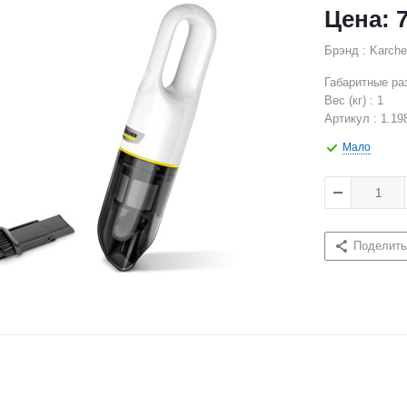
Брэнд : Karche
Габаритные ра
Вес (кг) : 1
Артикул : 1.19
Мало
Поделить