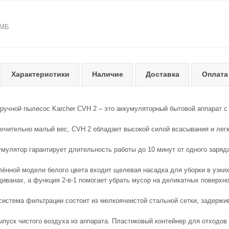
 МБ
Характеристики
Наличие
Доставка
Оплата
ручной пылесос Karcher CVH 2 – это аккумуляторный бытовой аппарат с
ючительно малый вес, CVH 2 обладает высокой силой всасывания и легк
умулятор гарантирует длительность работы до 10 минут от одного заряд
лённой модели белого цвета входит щелевая насадка для уборки в узких
диванах, а функция 2-в-1 помогает убрать мусор на деликатных поверхно
система фильтрации состоит из мелкоячеистой стальной сетки, задержи
ыпуск чистого воздуха из аппарата. Пластиковый контейнер для отходов