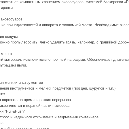
вастаться компактным хранением аксессуаров, системой блокировки «Pu
тировки.
 аксессуаров
ние принадлежностей и аппарата с экономией места. Необходимые аксесс
ия выдува
ложно пропылесосить: легко удалять грязь, например, с гравийной дорож
-мешок
ый материал, исключительно прочный на разрыв. Обеспечивает длитель
ьтрацией пыли.
ия мелких инструментов
ения инструментов и мелких предметов (гвоздей, шурупов и т.п.).
ция
 парковка на время коротких перерывов.
закрепляется в верхней части пылесоса.
ки "Pull&Push"
трого и надежного открывания и закрывания контейнера.
ка
 удобно переносить аппарат.