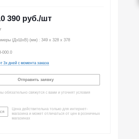
10 390
руб.
/шт
r
меры (ДхШхВ) (мм) : 349 x 328 x 378
8-000.0
от 3х дней с момента заказа
Отправить заявку
 обязательно свяжутся с вами и уточнят условия
Цена действительна только для интернет-
ся
магазина и может отличаться от цен в розничных
магазинах