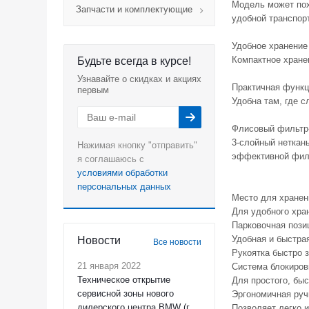
Модель может пох
Запчасти и комплектующие
удобной транспор
Удобное хранение
Компактное хране
Будьте всегда в курсе!
Узнавайте о скидках и акциях
Практичная функц
первым
Удобна там, где с
Флисовый фильтр
3-слойный неткан
Нажимая кнопку "отправить"
эффективной фил
я соглашаюсь с
условиями обработки
персональных данных
Место для хранен
Для удобного хран
Парковочная пози
Удобная и быстрая
Новости
Все новости
Рукоятка быстро 
21 января 2022
Система блокиров
Техническое открытие
Для простого, быс
сервисной зоны нового
Эргономичная руч
дилерского центра BMW (г.
Позволяет легко и